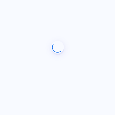
:
https://dosya.co/f419wiokis9u/Youtube_Elementle
DEVAMINI OKU
Arama
Kategoriler