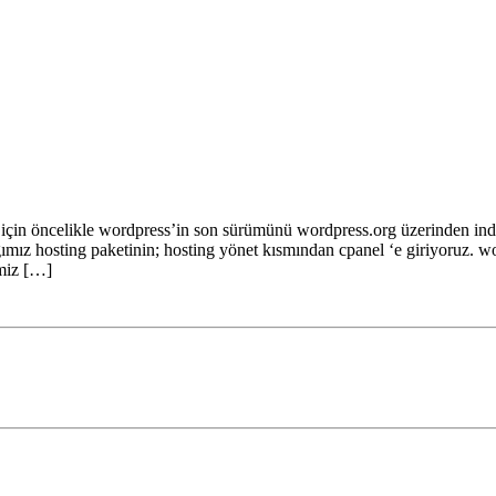
 öncelikle wordpress’in son sürümünü wordpress.org üzerinden indir
ığımız hosting paketinin; hosting yönet kısmından cpanel ‘e giriyoruz.
imiz […]