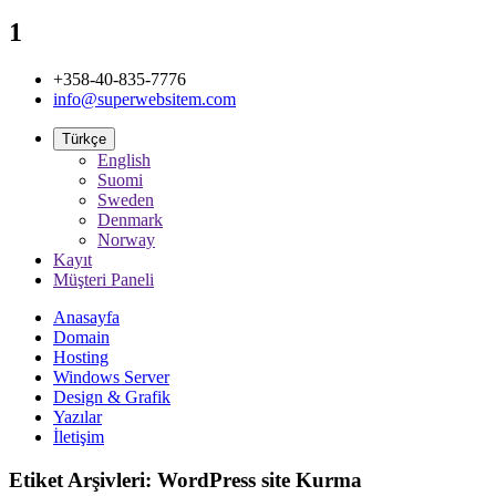
1
+358-40-835-7776
info@superwebsitem.com
Türkçe
English
Suomi
Sweden
Denmark
Norway
Kayıt
Müşteri Paneli
Anasayfa
Domain
Hosting
Windows Server
Design & Grafik
Yazılar
İletişim
Etiket Arşivleri: WordPress site Kurma