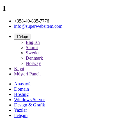
1
+358-40-835-7776
info@superwebsitem.com
Türkçe
English
Suomi
Sweden
Denmark
Norway
Kayıt
Müşteri Paneli
Anasayfa
Domain
Hosting
Windows Server
Design & Grafik
Yazılar
İletişim