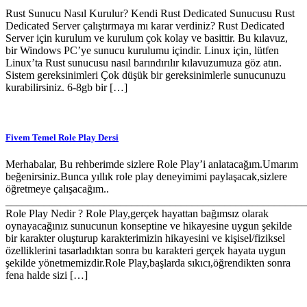
Rust Sunucu Nasıl Kurulur? Kendi Rust Dedicated Sunucusu Rust
Dedicated Server çalıştırmaya mı karar verdiniz? Rust Dedicated
Server için kurulum ve kurulum çok kolay ve basittir. Bu kılavuz,
bir Windows PC’ye sunucu kurulumu içindir. Linux için, lütfen
Linux’ta Rust sunucusu nasıl barındırılır kılavuzumuza göz atın.
Sistem gereksinimleri Çok düşük bir gereksinimlerle sunucunuzu
kurabilirsiniz. 6-8gb bir […]
Fivem Temel Role Play Dersi
Merhabalar, Bu rehberimde sizlere Role Play’i anlatacağım.Umarım
beğenirsiniz.Bunca yıllık role play deneyimimi paylaşacak,sizlere
öğretmeye çalışacağım..
_______________________________________________________
Role Play Nedir ? Role Play,gerçek hayattan bağımsız olarak
oynayacağınız sunucunun konseptine ve hikayesine uygun şekilde
bir karakter oluşturup karakterimizin hikayesini ve kişisel/fiziksel
özelliklerini tasarladıktan sonra bu karakteri gerçek hayata uygun
şekilde yönetmemizdir.Role Play,başlarda sıkıcı,öğrendikten sonra
fena halde sizi […]