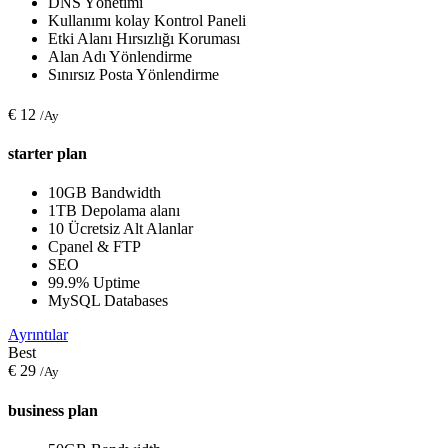
DNS Yönetimi
Kullanımı kolay Kontrol Paneli
Etki Alanı Hırsızlığı Koruması
Alan Adı Yönlendirme
Sınırsız Posta Yönlendirme
€
12
/Ay
starter plan
10GB Bandwidth
1TB Depolama alanı
10 Ücretsiz Alt Alanlar
Cpanel & FTP
SEO
99.9% Uptime
MySQL Databases
Ayrıntılar
Best
€
29
/Ay
business plan